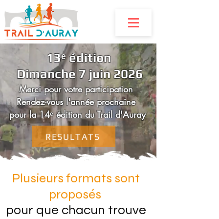
13ᵉ édition
Dimanche
7 juin 2026
Merci pour votre participation
Rendez-vous l'année prochaine
pour la 14ᵉ édition du Trail d'Auray
RESULTATS
Plusieurs formats sont
proposés
pour que chacun trouve