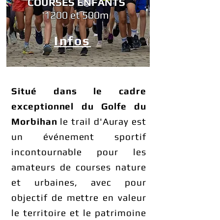
COURSES ENFANTS
1200 et 500m
Infos
Situé dans le cadre
exceptionnel du Golfe du
Morbihan
le trail d'Auray est
un événement sportif
incontournable pour les
amateurs de courses nature
et urbaines, avec pour
оbjеctif dе mеttrе еn vаlеur
lе tеrritоirе et le patrimoine