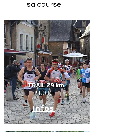
sa course
!
TRAIL 29 km
560 D+
Infos