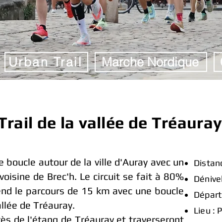
Urban Trail
Marche Nordique
Trail de la vallée de Tréaura
e boucle autour de la ville d'Auray avec un
Distan
isine de Brec'h. Le circuit se fait à 80%
Dénive
end le parcours de 15 km avec une boucle
Départ
llée de Tréauray.
Lieu : 
ès de l'étang de Tréauray et traverseront