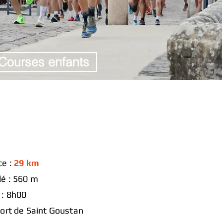
Courses enfants
y
ce :
29 km
lé : 560 m
 : 8h00
Port de Saint Goustan