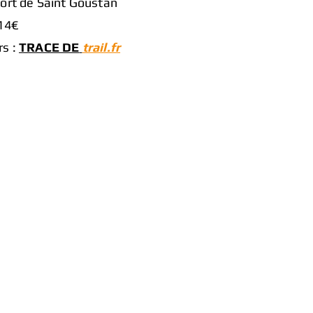
Port de Saint Goustan
 14€
rs :
TRACE DE
trail.fr