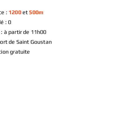
ce :
1200
et
500m
é : 0
: à partir de 11h00
Port de Saint Goustan
tion gratuite​