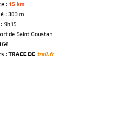
ce :
15 km
lé : 300 m
 : 9h15
Port de Saint Goustan
 16€
rs :
TRACE DE
trail.fr