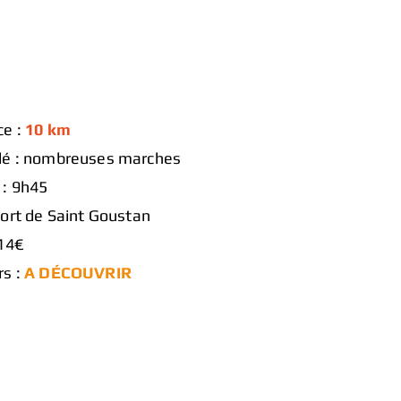
ce :
10 km
lé : nombreuses marches
 : 9h45
Port de Saint Goustan
 14€
rs :
A DÉCOUVRIR