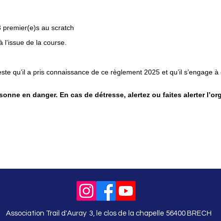
3 premier(e)s au scratch
à l’issue de la course.
tteste qu’il a pris connaissance de ce règlement 2025 et qu’il s’engage à
onne en danger. En cas de détresse, alertez ou faites alerter l’org
Association Trail d'Auray 3, le clos de la chapelle 56400 BRECH