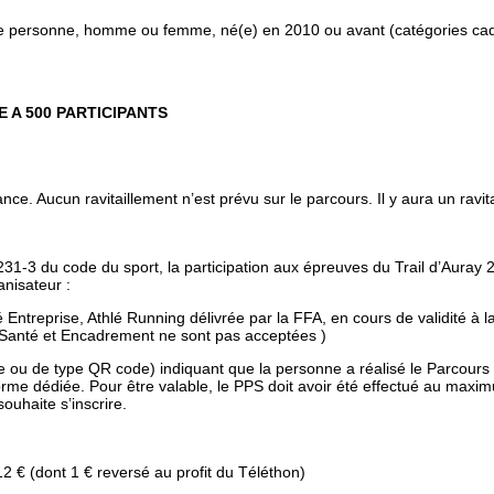
te personne, homme ou femme, né(e) en 2010 ou avant (catégories cadet
E A 500 PARTICIPANTS
nce. Aucun ravitaillement n’est prévu sur le parcours. Il y aura un ravita
1-3 du code du sport, la participation aux épreuves du Trail d’Auray 
anisateur :
 Entreprise, Athlé Running délivrée par la FFA, en cours de validité à l
 (Santé et Encadrement ne sont pas acceptées )
que ou de type QR code) indiquant que la personne a réalisé le Parcour
orme dédiée. Pour être valable, le PPS doit avoir été effectué au maxi
souhaite s’inscrire.
 12 € (dont 1 € reversé au profit du Téléthon)