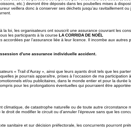
oissons, etc.) devront être déposés dans les poubelles mises à disposit
oureur veillera donc à conserver ses déchets jusqu’au ravitaillement ou 
urrent.
à la loi, les organisateurs ont souscrit une assurance couvrant les con
 tous les participants à la course
LA CORRIDA DE NOËL
s accordées par l’assurance liée à leur licence. Il incombe aux autres p
ssession d'une assurance individuelle accident.
teurs « Trail d’Auray », ainsi que leurs ayants droit tels que les partena
squelles je pourrais apparaître, prises à l’occasion de ma participati
otionnels et/ou publicitaires, dans le monde entier et pour la durée la 
 compris pour les prolongations éventuelles qui pourraient être apportée
 climatique, de catastrophe naturelle ou de toute autre circonstance m
 le droit de modifier le circuit ou d’annuler l’épreuve sans que les con
xte sanitaire et sur décision préfectorale, les concurrents pourront pr