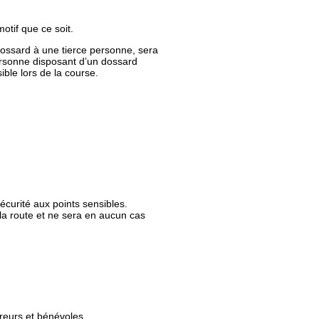
otif que ce soit.
 dossard à une tierce personne, sera
ersonne disposant d’un dossard
ible lors de la course.
écurité aux points sensibles.
la route et ne sera en aucun cas
ureurs et bénévoles.