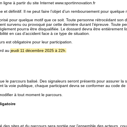
 ligne à partir du site Internet
www.sportinnovation.fr
et définitif. Il ne peut faire l’objet d’un remboursement pour quelque m
utorisé pour quelque motif que ce soit. Toute personne rétrocédant son
ent survenu ou provoqué par cette dernière durant l’épreuve. Toute p
èglement pourra être disqualifiée. Le dossard devra être entièrement lis
ilité en cas d’accident face à ce type de situation.
s est obligatoire pour leur participation.
ard au
jeudi 11 décembre 2025 à 22h.
e le parcours balisé. Des signaleurs seront présents pour assurer la s
nt la voie publique, chaque participant devra se conformer au code de 
 modifier à tout moment le parcours.
ligatoire
eté des sites et du parcours sera portée par l’ensemble des acteurs, co