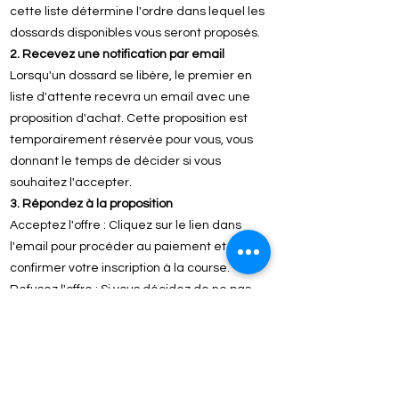
cette liste détermine l'ordre dans lequel les
dossards disponibles vous seront proposés.
2. Recevez une notification par email
Lorsqu'un dossard se libère, le premier en
liste d'attente recevra un email avec une
proposition d'achat. Cette proposition est
temporairement réservée pour vous, vous
donnant le temps de décider si vous
souhaitez l'accepter.
3. Répondez à la proposition
Acceptez l'offre : Cliquez sur le lien dans
l'email pour procéder au paiement et
confirmer votre inscription à la course.
Refusez l'offre : Si vous décidez de ne pas
participer ou si le timing ne vous convient
pas, vous pouvez utiliser ce lien. Le dossard
sera alors proposé au prochain coureur en
liste.
Inscrivez-vous maintenant pour maximiser